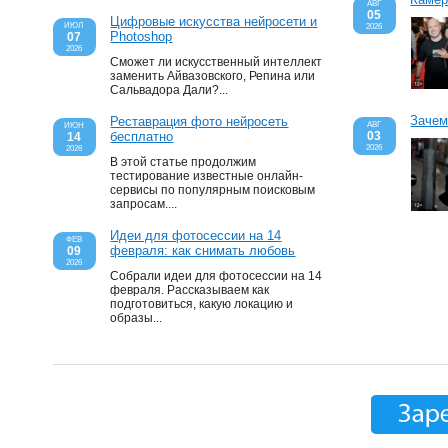
АВГ
05
Цифровые искусства нейросети и
ИЮЛ
2026
Photoshop
07
2026
Сможет ли искусственный интеллект
заменить Айвазовского, Репина или
Сальвадора Дали?...
Зачем
Реставрация фото нейросеть
АВГ
ИЮН
бесплатно
03
14
2026
2026
В этой статье продолжим
тестирование известные онлайн-
сервисы по популярным поисковым
запросам....
Идеи для фотосессии на 14
ФЕВ
февраля: как снимать любовь
09
2026
Собрали идеи для фотосессии на 14
февраля. Рассказываем как
подготовиться, какую локацию и
образы...