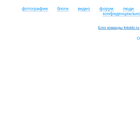
фотографии
блоги
видео
форум
люди
конфиденциально
Блог команды fotokto.ru
О