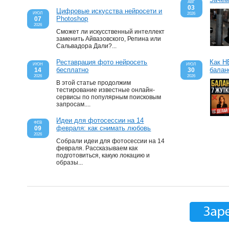
АВГ
03
Цифровые искусства нейросети и
ИЮЛ
2026
Photoshop
07
2026
Сможет ли искусственный интеллект
заменить Айвазовского, Репина или
Сальвадора Дали?...
Как Н
Реставрация фото нейросеть
ИЮЛ
ИЮН
балан
бесплатно
30
14
2026
2026
В этой статье продолжим
тестирование известные онлайн-
сервисы по популярным поисковым
запросам....
Идеи для фотосессии на 14
ФЕВ
февраля: как снимать любовь
09
2026
Собрали идеи для фотосессии на 14
февраля. Рассказываем как
подготовиться, какую локацию и
образы...