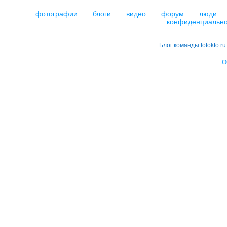
фотографии
блоги
видео
форум
люди
конфиденциально
Блог команды fotokto.ru
О