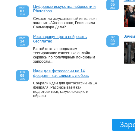
АВГ
05
Цифровые искусства нейросети и
ИЮЛ
2026
Photoshop
07
2026
Сможет ли искусственный интеллект
заменить Айвазовского, Репина или
Сальвадора Дали?...
Зачем
Реставрация фото нейросеть
АВГ
ИЮН
бесплатно
03
14
2026
2026
В этой статье продолжим
тестирование известные онлайн-
сервисы по популярным поисковым
запросам....
Идеи для фотосессии на 14
ФЕВ
февраля: как снимать любовь
09
2026
Собрали идеи для фотосессии на 14
февраля. Рассказываем как
подготовиться, какую локацию и
образы...