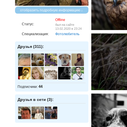
отобразить подробную информацию ↓
Offline
Статус:
был на сайте
13.02.2020 в 23:24
Специализация:
Фотолюбитель
Друзья (311):
44
Подписчики:
Друзья в сети (3):