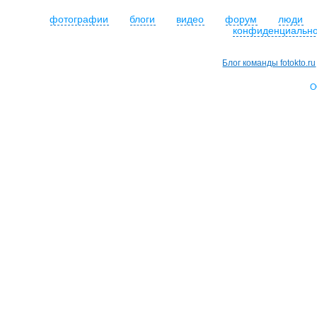
фотографии
блоги
видео
форум
люди
конфиденциально
Блог команды fotokto.ru
О