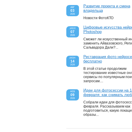
Египет
Развитие проекта и смена
АВГ
владельца
03
167
фото в альбоме,
2026
дата создания:
23.07.2018
г.
Новости ФотоКТО
Германия
Цифровые искусства нейр
ИЮЛ
Photoshop
07
400
фото в альбоме,
дата создания:
01.08.2017
г.
2026
Сможет ли искусственный и
заменить Айвазовского, Реп
Кипр
Сальвадора Дали?...
149
фото в альбоме,
Реставрация фото нейросе
дата создания:
28.10.2016
г.
ИЮН
бесплатно
14
2026
Турция
В этой статье продолжим
тестирование известные он
2197
фото в альбоме,
сервисы по популярным пои
дата создания:
11.09.2015
г.
запросам....
в Балаково
Идеи для фотосессии на 1
ФЕВ
февраля: как снимать люб
09
3109
фото в альбоме,
дата создания:
16.06.2015
г.
2026
Собрали идеи для фотосесс
февраля. Рассказываем как
города российские
подготовиться, какую локаци
образы...
261
фото в альбоме,
дата создания:
05.06.2015
г.
топы