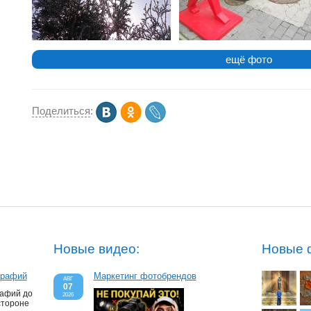
ещё фото
Поделиться
:
Новые видео:
Новые 
графий
Маркетинг фотобрендов
АВГ
07
рафий до
2026
стороне