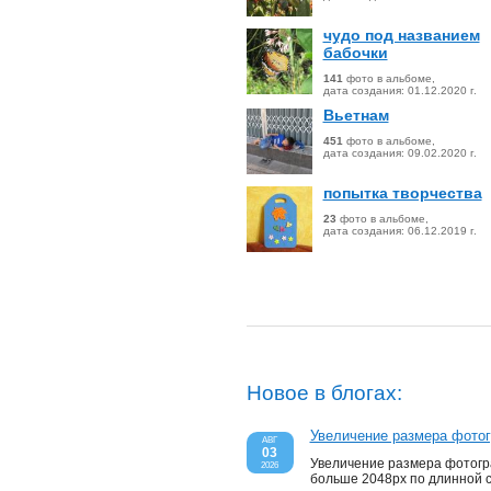
чудо под названием
бабочки
141
фото в альбоме,
дата создания:
01.12.2020
г.
Вьетнам
451
фото в альбоме,
дата создания:
09.02.2020
г.
попытка творчества
23
фото в альбоме,
дата создания:
06.12.2019
г.
Любимое
1488
фото в альбоме,
дата создания:
13.08.2019
г.
про фонари и не
только
Новое в блогах:
2104
фото в альбоме,
дата создания:
10.12.2018
г.
природа
Увеличение размера фото
АВГ
03
2517
фото в альбоме,
Увеличение размера фотог
2026
дата создания:
28.07.2018
г.
больше 2048px по длинной 