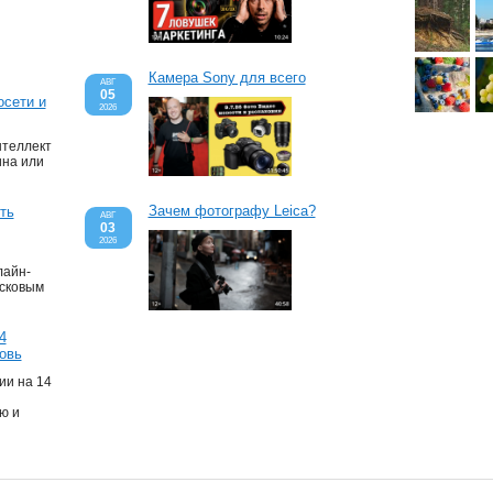
Камера Sony для всего
АВГ
05
осети и
2026
нтеллект
ина или
Зачем фотографу Leica?
ть
АВГ
03
2026
лайн-
сковым
4
овь
ии на 14
ю и