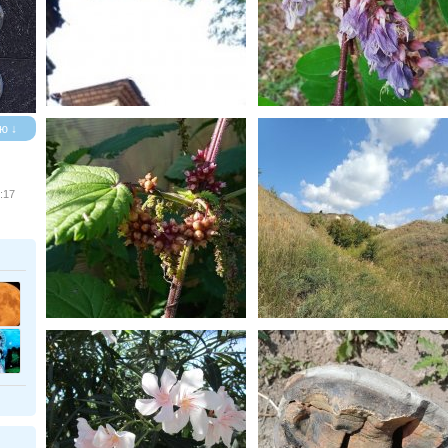
ю ↓
:17