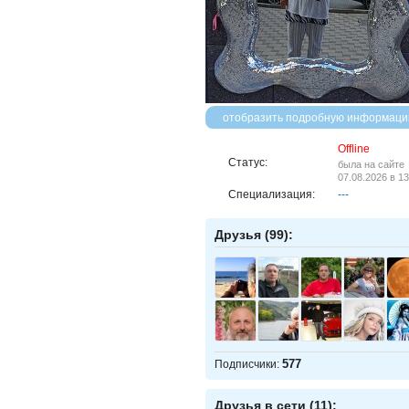
отобразить подробную информаци
Offline
Статус:
была на сайте
07.08.2026 в 13
Специализация:
---
Друзья (99):
577
Подписчики:
Друзья в сети (11):