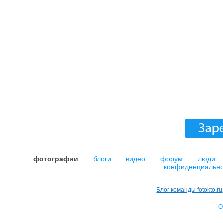
фотографии
блоги
видео
форум
люди
конфиденциально
Блог команды fotokto.ru
О