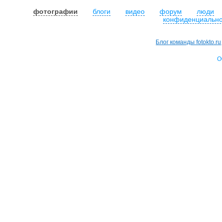
фотографии
блоги
видео
форум
люди
конфиденциально
Блог команды fotokto.ru
О