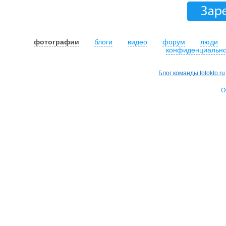
фотографии
блоги
видео
форум
люди
конфиденциально
Блог команды fotokto.ru
О